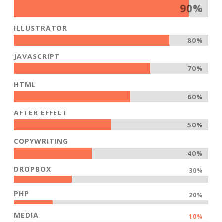
90%
ILLUSTRATOR
80%
JAVASCRIPT
70%
HTML
60%
AFTER EFFECT
50%
COPYWRITING
40%
DROPBOX
30%
PHP
20%
MEDIA
10%